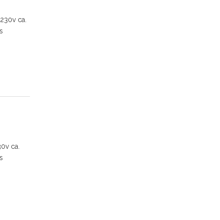
230v ca.
s
0v ca.
s