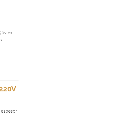
0v ca.
s
220V
l espesor