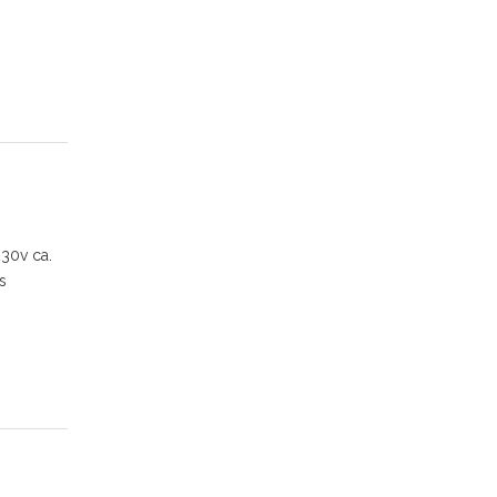
30v ca.
s