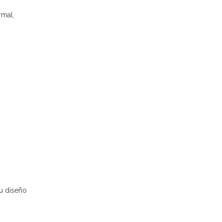
rmal.
Su diseño