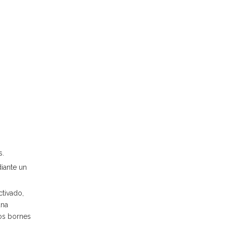
s.
iante un
ctivado,
una
los bornes