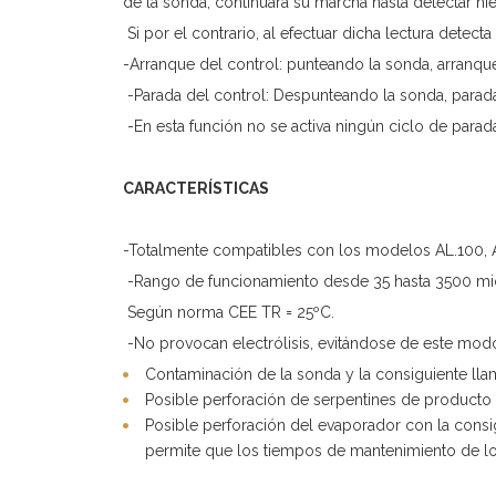
de la sonda, continuará su marcha hasta detectar hie
Si por el contrario, al efectuar dicha lectura detect
-Arranque del control: punteando la sonda, arranque
-Parada del control: Despunteando la sonda, parada
-En esta función no se activa ningún ciclo de parada
CARACTERÍSTICAS
-Totalmente compatibles con los modelos AL.100, AL
-Rango de funcionamiento desde 35 hasta 3500 mic
Según norma CEE TR = 25ºC.
-No provocan electrólisis, evitándose de este mod
Contaminación de la sonda y la consiguiente lla
Posible perforación de serpentines de producto
Posible perforación del evaporador con la consi
permite que los tiempos de mantenimiento de lo