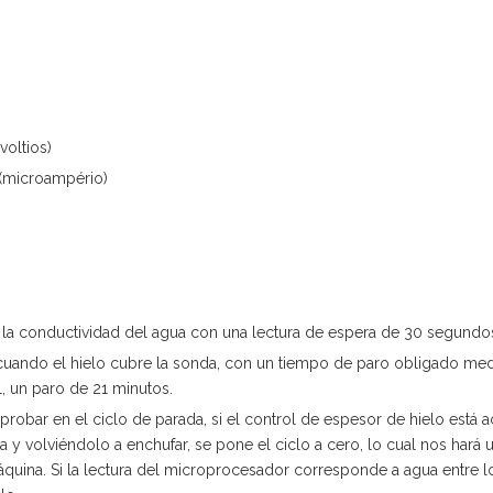
oltios)
 (microampério)
te la conductividad del agua con una lectura de espera de 30 segundo
a cuando el hielo cubre la sonda, con un tiempo de paro obligado med
, un paro de 21 minutos.
ar en el ciclo de parada, si el control de espesor de hielo está a
y volviéndolo a enchufar, se pone el ciclo a cero, lo cual nos hará 
máquina. Si la lectura del microprocesador corresponde a agua entre 