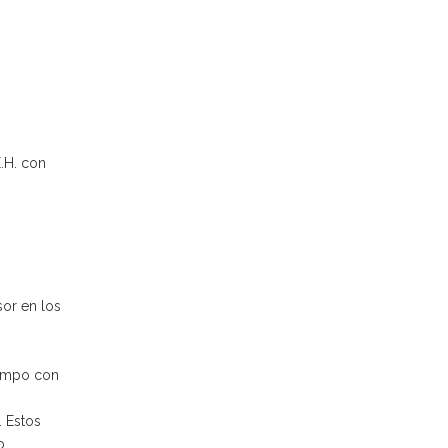
.H. con
or en los
iempo con
. Estos
o.