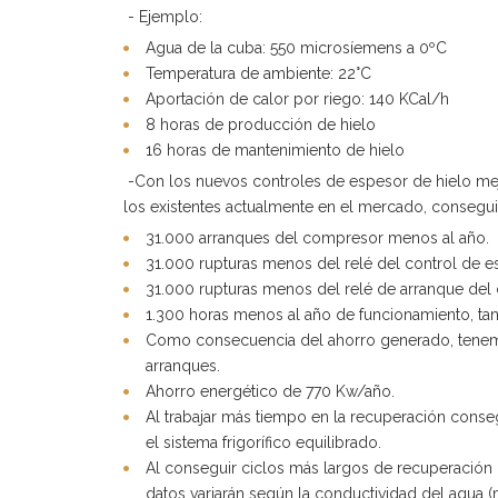
- Ejemplo:
Agua de la cuba: 550 microsíemens a 0ºC
Temperatura de ambiente: 22°C
Aportación de calor por riego: 140 KCal/h
8 horas de producción de hielo
16 horas de mantenimiento de hielo
-Con los nuevos controles de espesor de hielo me
los existentes actualmente en el mercado, consegu
31.000 arranques del compresor menos al año.
31.000 rupturas menos del relé del control de e
31.000 rupturas menos del relé de arranque del
1.300 horas menos al año de funcionamiento, ta
Como consecuencia del ahorro generado, tenemo
arranques.
Ahorro energético de 770 Kw/año.
Al trabajar más tiempo en la recuperación cons
el sistema frigorífico equilibrado.
Al conseguir ciclos más largos de recuperación 
datos variarán según la conductividad del agua 