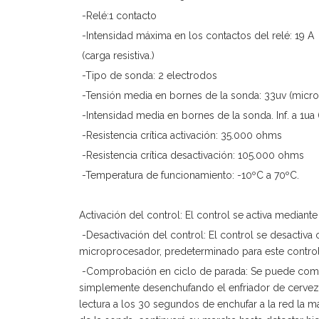
-Relé:1 contacto
-Intensidad máxima en los contactos del relé: 19 A
(carga resistiva.)
-Tipo de sonda: 2 electrodos
-Tensión media en bornes de la sonda: 33uv (microv
-Intensidad media en bornes de la sonda. Inf. a 1ua
-Resistencia crítica activación: 35.000 ohms
-Resistencia crítica desactivación: 105.000 ohms
-Temperatura de funcionamiento: -10ºC a 70ºC.
Activación del control: El control se activa median
-Desactivación del control: El control se desactiv
microprocesador, predeterminado para este control
-Comprobación en ciclo de parada: Se puede comprob
simplemente desenchufando el enfriador de cerveza 
lectura a los 30 segundos de enchufar a la red la 