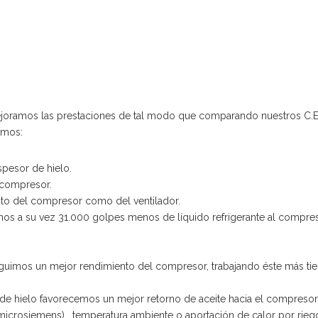
joramos las prestaciones de tal modo que comparando nuestros C.E
imos:
spesor de hielo.
 compresor.
nto del compresor como del ventilador.
s a su vez 31.000 golpes menos de líquido refrigerante al compres
eguimos un mejor rendimiento del compresor, trabajando éste más t
de hielo favorecemos un mejor retorno de aceite hacia el compresor
(microsiemens) , temperatura ambiente o aportación de calor por rieg